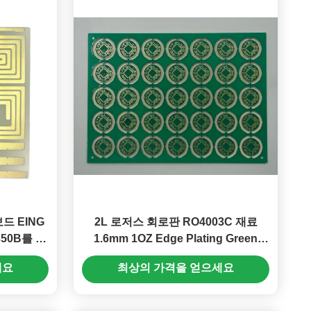
드 EING
2L 로저스 회로판 RO4003C 재료
350B를 성
1.6mm 1OZ Edge Plating Green
Soldermask EING
세요
최상의 가격을 얻으세요