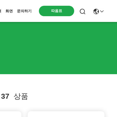
따옴표
력
화면
문의하기
h
37
상품